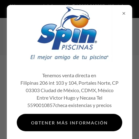
Llámanos para más información Tel 5590 010857 y WhatsApp
5584982682 químicos para al
Cotiza con nosotros distribuidor
autorizado Spin químicos para albercas
químicos para piscinas
Tenemos venta directa en
Filipinas 206 int 103 y 104, Portales Norte, CP
03303 Ciudad de México, CDMX, México
Entre Victor Hugo y Necaxa Tel
5590010857checa existencias y precios
TURBIDÍMETRO TB250 WL
OBTENER MÁS INFORMACIÓN