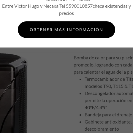
Entre Victor Hugo y Necaxa Tel 5590010857checa existencias y
precios
OBTENER MÁS INFORMACIÓN
Bomba de calor para su pisc
promedio, logrando con cada 
para calentar el agua de la pi
Termocambiador de Titan
modelos T90, T115 & T
Descongelador automát
permite la operación en
40°F/4.4°C
Bandeja para el drenaje
Gabinete antioxidante, 
descoloramiento