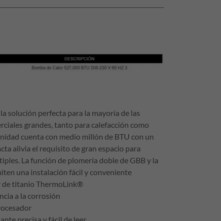
la solución perfecta para la mayoría de las
rciales grandes, tanto para calefacción como
 unidad cuenta con medio millón de BTU con un
cta alivia el requisito de gran espacio para
iples. La función de plomería doble de GBB y la
iten una instalación fácil y conveniente
r de titanio ThermoLink®
ncia a la corrosión
rocesador
lante precisa y fácil de leer