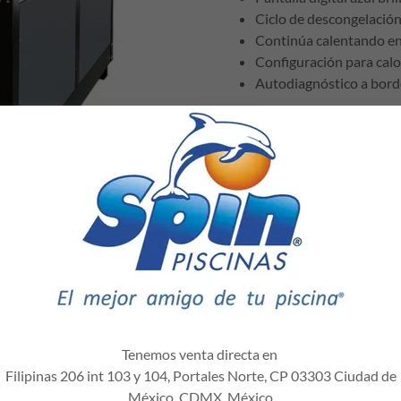
Ciclo de descongelació
Continúa calentando en
Configuración para calo
Autodiagnóstico a bor
Tenemos venta directa en
TROPICAL
Filipinas 206 int 103 y 104, Portales Norte, CP 03303 Ciudad de
México, CDMX, México