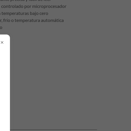
n controlado por microprocesador
 temperaturas bajo cero
r, frío o temperatura automática
do