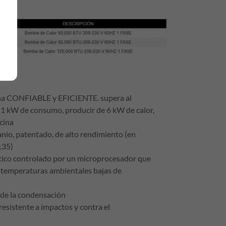
ina CONFIABLE y EFICIENTE. supera al
1 kW de consumo, producir de 6 kW de calor,
scina
io, patentado, de alto rendimiento (en
135)
ico controlado por un microprocesador que
 temperaturas ambientales bajas de
 de la condensación
resistente a impactos y contra el