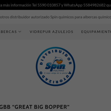
a más información Tel 5590 010857 y WhatsApp 5584982682 quí
otros distribuidor autorizado Spin químicos para albercas químico
LBERCAS
VIDREPUR AZULEJOS
EQUIPAMIENT
GBB “GREAT BIG BOPPER”