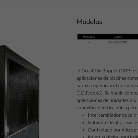
Modelos
El Great Big Bopper (GBB) es 
aplicaciones de piscinas come
para refrigeración. Una sola
C.O.P. de 6,3. Su huella compa
aplicaciones de unidades múlt
conexión eléctrica única perm
Intercambiador de calo
Gabinete de alta resiste
Controlado por microp
Pantalla digital azul bril