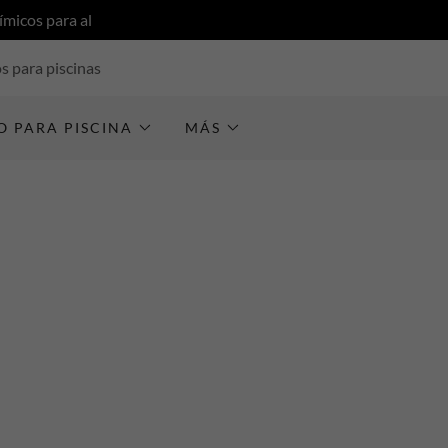
micos para al
s para piscinas
O PARA PISCINA
MÁS