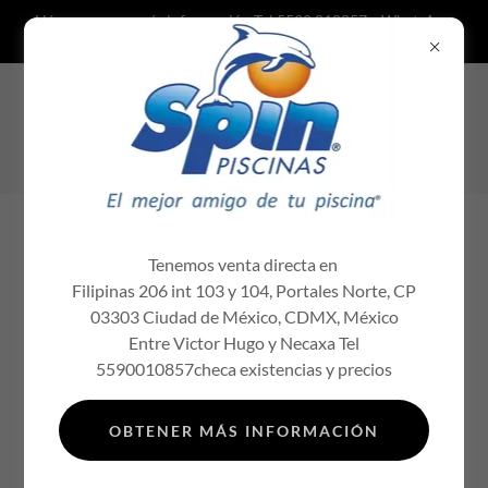
Llámanos para más información Tel 5590 010857 y WhatsApp
5584982682 químicos para al
Cotiza con nosotros distribuidor
autorizado Spin químicos para albercas
químicos para piscinas
Tenemos venta directa en
Filipinas 206 int 103 y 104, Portales Norte, CP
03303 Ciudad de México, CDMX, México
Entre Victor Hugo y Necaxa Tel
5590010857checa existencias y precios
CRISTALIN® GREEN Coagulante -
OBTENER MÁS INFORMACIÓN
Algicida