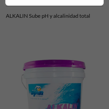
ALKALIN Sube pH y alcalinidad total