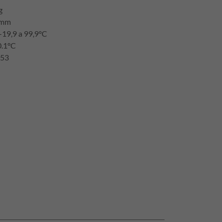
g
 mm
-19,9 a 99,9°C
0.1°C
P53