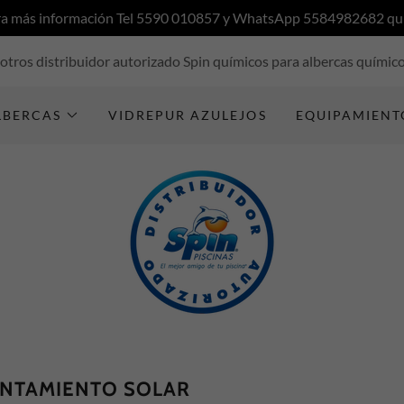
a más información Tel 5590 010857 y WhatsApp 5584982682 quí
otros distribuidor autorizado Spin químicos para albercas químico
LBERCAS
VIDREPUR AZULEJOS
EQUIPAMIENT
ENTAMIENTO SOLAR