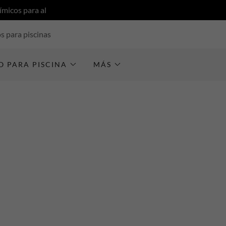
micos para al
s para piscinas
O PARA PISCINA
MÁS