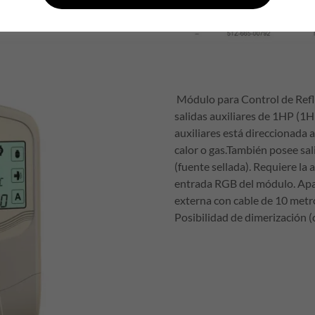
Módulo para Control de Ref
salidas auxiliares de 1HP (1
auxiliares está direccionada 
calor o gas.También posee sal
(fuente sellada). Requiere la
entrada RGB del módulo. Ap
externa con cable de 10 metr
Posibilidad de dimerización (